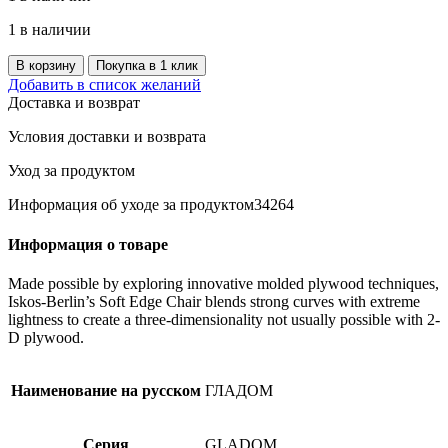
1 в наличии
Количество
В корзину
Покупка в 1 клик
товара
Добавить в список желаний
GLADOM
Доставка и возврат
стол
сервировочный,
Условия доставки и возврата
45x53
см,
Уход за продуктом
темный
Информация об уходе за продуктом34264
белый
Информация о товаре
Made possible by exploring innovative molded plywood techniques,
Iskos-Berlin’s Soft Edge Chair blends strong curves with extreme
lightness to create a three-dimensionality not usually possible with 2-
D plywood.
Наименование на русском
ГЛАДОМ
Серия
GLADOM