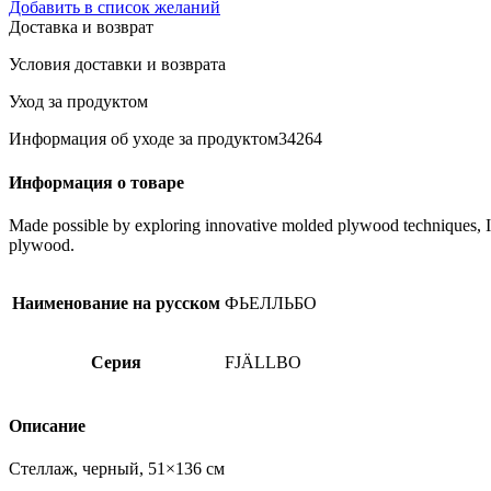
товара
Добавить в список желаний
FJÄLLBO
Доставка и возврат
Стеллаж,
черный,
Условия доставки и возврата
51x136
см
Уход за продуктом
Информация об уходе за продуктом34264
Информация о товаре
Made possible by exploring innovative molded plywood techniques, Isk
plywood.
Наименование на русском
ФЬЕЛЛЬБО
Серия
FJÄLLBO
Описание
Стеллаж, черный, 51×136 см