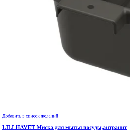
Добавить в список желаний
LILLHAVET Миска для мытья посуды,антрацит