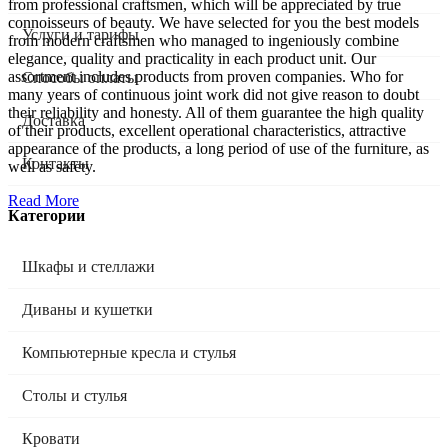
from professional craftsmen, which will be appreciated by true
connoisseurs of beauty. We have selected for you the best models
Услуги и тарифы
from modern craftsmen who managed to ingeniously combine
elegance, quality and practicality in each product unit. Our
assortment includes products from proven companies. Who for
Способы оплаты
many years of continuous joint work did not give reason to doubt
their reliability and honesty. All of them guarantee the high quality
Доставка
of their products, excellent operational characteristics, attractive
appearance of the products, a long period of use of the furniture, as
Контакты
well as safety.
Read More
Категории
Шкафы и стеллажи
Диваны и кушетки
Компьютерные кресла и стулья
Столы и стулья
Кровати