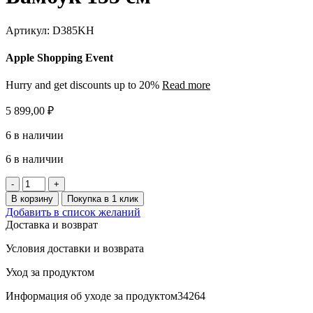
Артикул:
D385KH
Apple Shopping Event
Hurry and get discounts up to 20%
Read more
5 899,00
₽
6 в наличии
6 в наличии
Количество
товара
В корзину
Покупка в 1 клик
Бамбук
Добавить в список желаний
155
Доставка и возврат
см
Условия доставки и возврата
Уход за продуктом
Информация об уходе за продуктом34264