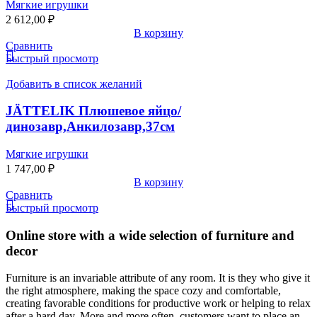
Мягкие игрушки
2 612,00
₽
В корзину
Сравнить
Быстрый просмотр
Добавить в список желаний
JÄTTELIK Плюшевое яйцо/
динозавр,Анкилозавр,37см
Мягкие игрушки
1 747,00
₽
В корзину
Сравнить
Быстрый просмотр
Online store with a wide selection of furniture and
decor
Furniture is an invariable attribute of any room. It is they who give it
the right atmosphere, making the space cozy and comfortable,
creating favorable conditions for productive work or helping to relax
after a hard day. More and more often, customers want to place an