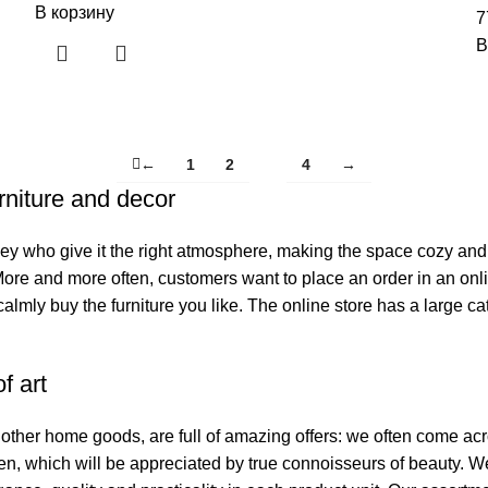
В корзину
7
В
←
1
2
4
→
3
urniture and decor
s they who give it the right atmosphere, making the space cozy and
 More and more often, customers want to place an order in an onl
calmly buy the furniture you like. The online store has a large cat
f art
f other home goods, are full of amazing offers: we often come 
smen, which will be appreciated by true connoisseurs of beauty.