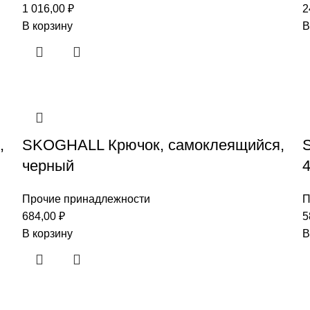
1 016,00
₽
2
В корзину
В
,
SKOGHALL Крючок, самоклеящийся,
черный
Прочие принадлежности
П
684,00
₽
5
В корзину
В