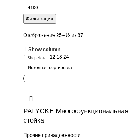
Фильтрация
Upholstered chair
Отображение 25–36 из 37
Show column
Discount 10%
Показать
9
12
18
24
Shop Now
PALYCKE Многофункциональная
стойка
Прочие принадлежности