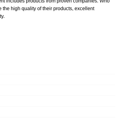
ment includes products from proven companies. Who
 the high quality of their products, excellent
ty.